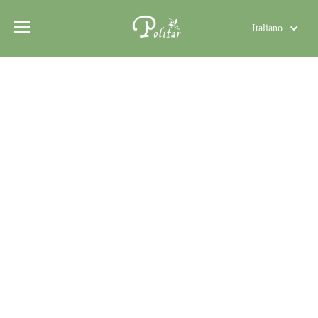
Italiano
Türk dili
Polski
Tiếng Việt
Deutsch
Português
Español
Pусский
Français
العربية
English
Solfato di zinco