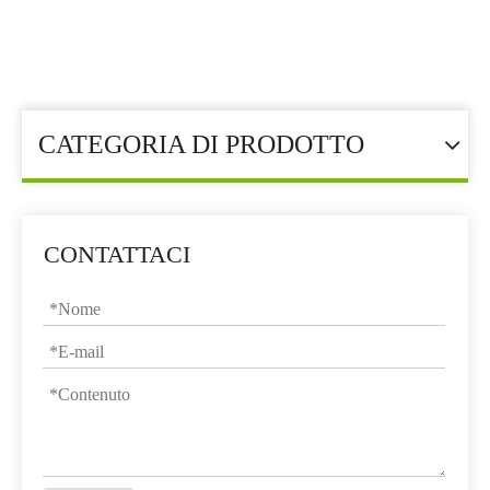
Tu sei qui:
Casa
»
Additivo per mangimi
»
Oligoelemento
»
Solfato di zinco
CATEGORIA DI PRODOTTO
CONTATTACI