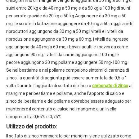
chilogrammo di mangime vengono aggiunti: da 50 mg a 60 mg di
suini entro 20 kg e da 40 mg a 50 mg e da 50 kg a 100 kg di suini
per scrofe gravide da 20 kg a 50 kg.Aggiungere da 30 mg a 50
mg, le scrofe in lattazione aggiungere da 40 mg a 60 mg;gli arieti
riproduttori aggiungono da 30 mg a 50 mg;i vitelli e i vitelli da
riproduzione aggiungono da 30 mg a 60 mg, i vitelli da ingrasso
aggiungono da 40 mg a 60 mg, i bovini adulti e i bovini da carne
aggiungono 90 mg, i vitelli da carne aggiungono 100 mg;le
pecore aggiungono 30 mg;pollame aggiungere 50 mg-100 mg.
Se nel bestiame e nel pollame compaiono sintomi di carenza di
zinco, la quantità di aggiunta può essere aumentata da 0,5 a 1
volta.Durante l'aggiunta di solfato di zinco o
carbonato di zinco
al
mangime per bestiame e pollame, anche l'apporto di calcio e
zinco del bestiame e del pollame dovrebbe essere adeguato per
mantenere il contenuto di calcio nel mangime a un livello
compreso tra 0,65% e 0,75%.
Utilizzo del prodotto:
Il solfato di zinco monoidrato per mangimi viene utilizzato come