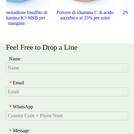
i menadione bisolfito di
Polvere di vitamina C di acido
2% 98%
i vitamina K3 MSB per
ascorbico al 35% per suini
mangimi
Feel Free to Drop a Line
Name
Email
*
WhatsApp
*
Message
*