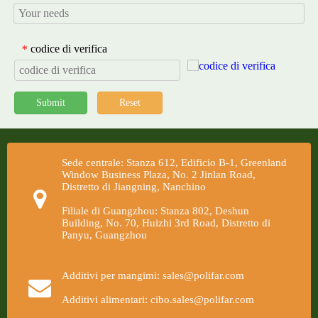
codice di verifica
*
Submit
Reset
Sede centrale: Stanza 612, Edificio B-1, Greenland
Window Business Plaza, No. 2 Jinlan Road,
Distretto di Jiangning, Nanchino
Filiale di Guangzhou: Stanza 802, Deshun
Building, No. 70, Huizhi 3rd Road, Distretto di
Panyu, Guangzhou
Additivi per mangimi: sales@polifar.com
Additivi alimentari: cibo.sales@polifar.com