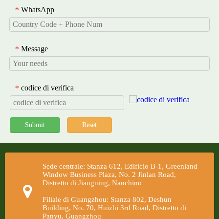
WhatsApp
*
Message
*
codice di verifica
*
Submit
Reset
Sede centrale: Stanza 612, Edificio B-1, Greenland
Window Business Plaza, No. 2 Jinlan Road,
Distretto di Jiangning, Nanchino
Filiale di Guangzhou: Stanza 802, Deshun
Building, No. 70, Huizhi 3rd Road, Distretto di
Panyu, Guangzhou