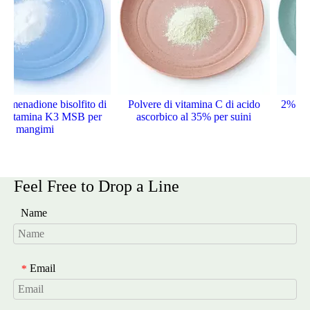
i menadione bisolfito di
Polvere di vitamina C di acido
2% 98% 
 vitamina K3 MSB per
ascorbico al 35% per suini
p
mangimi
Feel Free to Drop a Line
Name
Email
*