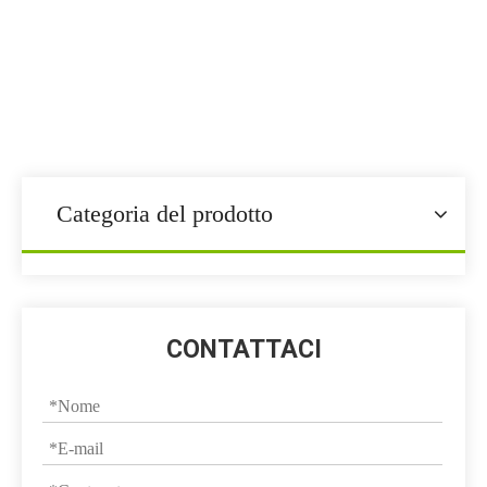
Premiscela per mangimi
Tu sei qui:
Casa
»
PREMIX Feed.
»
Premiscela per mangimi
Categoria del prodotto
CONTATTACI