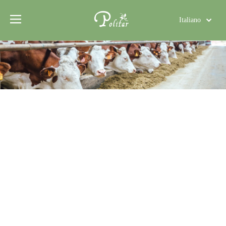
Italiano
Türk dili
Polski
Tiếng Việt
Deutsch
Português
Español
Pусский
Français
العربية
English