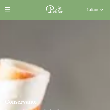
Italiano
Türk dili
Polski
Tiếng Việt
Deutsch
Português
Español
Pусский
Français
العربية
English
Conservante