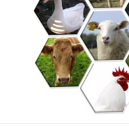
nhua, Sinochem Yunlong, Wengfu, Chuanjinnuo