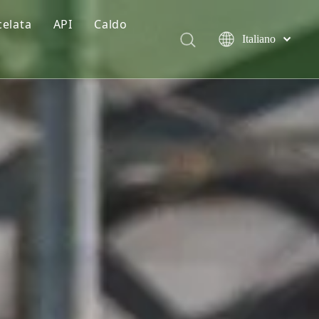
celata
API
Caldo
Italiano
gimi
lisina cloridrato
Türk dili
Polski
le premiscelate
L-treonina
Tiếng Việt
mi premiscelati
Polvere di vitamina D3
Deutsch
Português
Cloruro di colina
Español
Pусский
Fosfato monocalcico
Français
Acido citrico
العربية
English
Destrosio monoidrato
Additivi per mangimi premiscelati
Gomma xantana