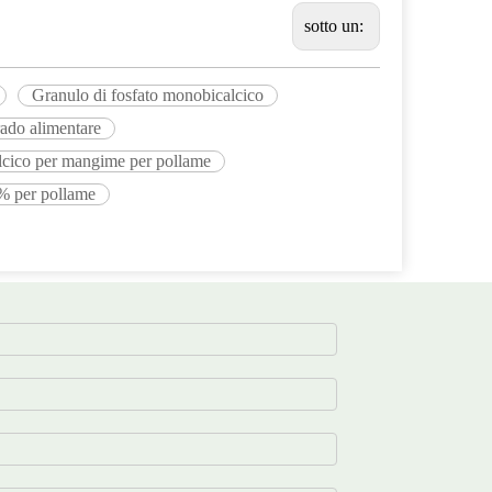
sotto un:
Granulo di fosfato monobicalcico
ado alimentare
lcico per mangime per pollame
% per pollame