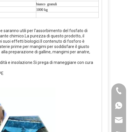
bianco granuli
1000 kg
 saranno utili per l'assorbimento del fosfato di
ante chimico.La purezza di questo prodotto, il
suoi effetti biologici.Il contenuto di fosforo è
materie prime per mangimi per soddisfare il giusto
li alla preparazione di galline, mangimi per anatre,
idità e insolazione.Si prega di maneggiare con cura
 PE
+86-25-8
+86-20-3
+86-188
+86-25-8
sales@po