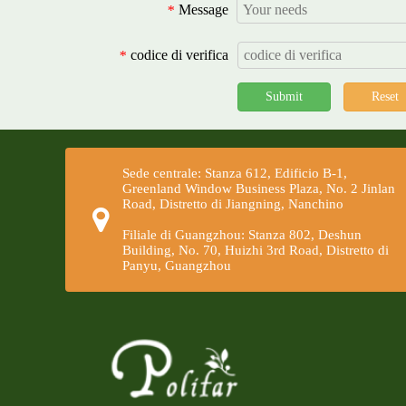
che l'aggiunta di rumen bypass di
Message
*
metionina e lisina può aumentare la
produzione di latte e i benefici
codice di verifica
*
economici. Questo può essere
Submit
Reset
aggiunto da aziende lattiero-caseari
secondo condizioni specifiche.
Stabilità dei componenti di
Sede centrale: Stanza 612, Edificio B-1,
Greenland Window Business Plaza, No. 2 Jinlan
traccia
Road, Distretto di Jiangning, Nanchino
Sotto normali condizioni di
Filiale di Guangzhou: Stanza 802, Deshun
Building, No. 70, Huizhi 3rd Road, Distretto di
stoccaggio e utilizzo, le proprietà
Panyu, Guangzhou
fisiche e chimiche degli elementi di
tracciamento, delle vitamine e di altri
componenti nel premix sono stabili,
ma quando il contenuto di umidità è
elevato, la stabilità è scarsa e il tasso
di perdita è grande. Controllare