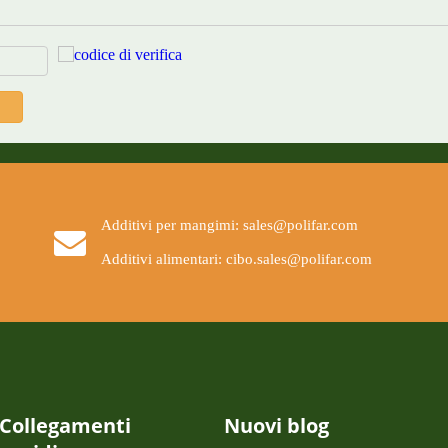
Additivi per mangimi: sales@polifar.com
Additivi alimentari: cibo.sales@polifar.com
Collegamenti
Nuovi blog