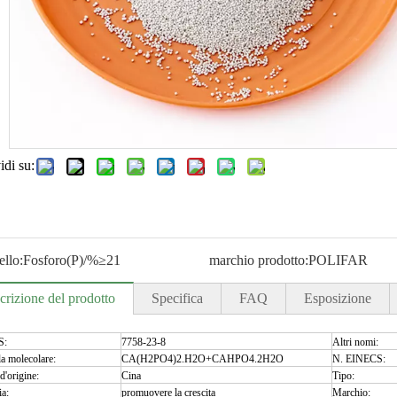
di su:
llo:
Fosforo(P)/%≥21
marchio prodotto:
POLIFAR
crizione del prodotto
Specifica
FAQ
Esposizione
S:
7758-23-8
Altri nomi:
a molecolare:
CA(H2PO4)2.H2O+CAHPO4.2H2O
N. EINECS:
d'origine:
Cina
Tipo:
ia:
promuovere la crescita
Marchio: