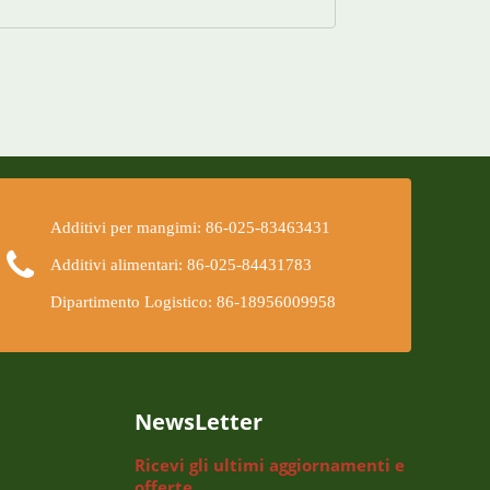
Additivi per mangimi: 86-025-83463431
Additivi alimentari: 86-025-84431783
Dipartimento Logistico: 86-18956009958
NewsLetter
Ricevi gli ultimi aggiornamenti e
offerte