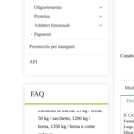
Oligoelemento
Proteina
Garanzia di qualità
Additivi funzionali
ISO, Famiqs, SGS, FDA
Pigmenti
Premiscela per mangimi
Pacchetto
Condivi
Fosfato: 25 kg / borsa, 50 kg /
API
borsa, 1100 kg / borsa, 1200 kg /
sacchetto, 1250 kg / borsa o come
richiesta.
Mode
FAQ
Elemento di traccia: 25 kg / borsa,
50 kg / sacchetto, 1200 kg /
Des
borsa, 1350 kg / borsa o come
N. CA
richiesta.
Formul
Aminoacido: 25 kg / borsa, 600
Luogo 
kg / borsa o come richiesta.
Efficac