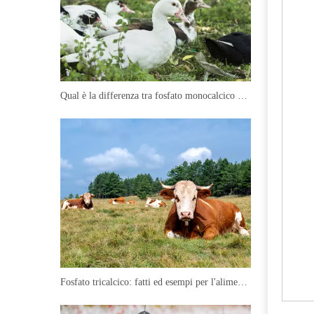
Imballaggio e deposito
La maggior parte dei sacchetti di
imballaggio pre-misti usano sacchetti
di carta a tre in uno, che hanno i
vantaggi di impermeabili, a prova di
Qual è la differenza tra fosfato monocalcico e fosfato bicalcico?
luce, non perdite e non danneggiati.
Generalmente 20-25 kg / borsa. Dal
momento che la premix contiene una
varietà di micro-componenti attivi, la
possibilità della loro interazione
aumenterà, quindi dovrebbe essere
presa cura per prevenire l'umidità
durante lo stoccaggio.
Fosfato tricalcico: fatti ed esempi per l'alimentazione animale?
Misurazione e miscelazione
Yuntia
Per la misurazione dei micro-