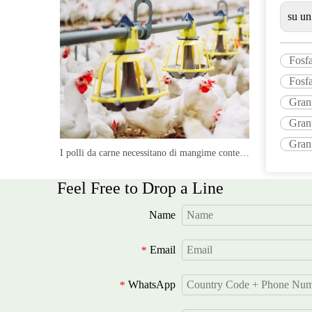
componenti, devono essere utilizzate
su un
scale elettroniche, accurate a 0,01
grammi e grandi quantità di materie
Fosfa
prime possono essere utilizzate su
Fosf
scale. Ci sono molti tipi di mixer. I
Granu
normali miscelatori verticali sono
Granu
inclini a carenze come separazione
automatica e velocità di scarico lenta
Granu
I polli da carne necessitano di mangime contenente fosforo
a causa della loro velocità di
alimentazione lenta. È meglio usare
Feel Free to Drop a Line
un mixer a doppio nastro orizzontale o
Name
un mixer cono.
Email
Problema di aggiunta di
*
aminoacidi
WhatsApp
*
Molti esperimenti hanno confermato