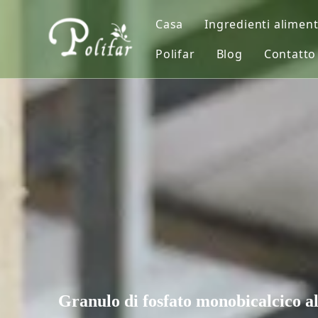
Casa
Ingredienti aliment
Polifar
Blog
Contatto
Supplementi nutr
Chi siamo
Notizia
Dolcificanti
Dichiarazione di qualità
Soluzioni
Addensante
Servizio
Regolatore di aci
Coloranti
Conservante
Agente lievitante
Antiossidanti
Granulo di fosfato monobicalcico 
Umettante