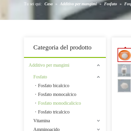
Tu sei qui:
Casa
»
Additivo per mangimi
»
Fosfato
»
Fos
Coagulante
Categoria del prodotto
Additivo per mangimi
Fosfato
Fosfato bicalcico
Fosfato monocalcico
Fosfato monodicalicico
Fosfato tricalcico
Vitamina
Amminoacido