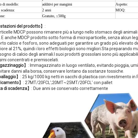
 di modello:
additivi per mangimi
Aspetto:
 scadenza:
2 anni
MOQ:
ne:
Gratuito, ≤500g
tazioni del prodotto】
:
rticelle MDCP possono rimanere più a lungo nello stomaco degli animali e
o.E anche MDCP prodotto sotto forma di microparticelle, senza alcun leg
rto calcio e fosforo, sono adeguati per garantire un grado più elevato dei 
iore al 21%, quindi i loro effetti biologici sono migliori.Sta preparando 
sogno di calcio degli animali.I suoi prodotti grossolani sono più applicabi
mi concentrati e premiscelati.
azzinaggio】
: Immagazzinato in luogo ventilato, evitando pioggia, um
vitare danni alla borsa, conservare lontano da sostanze tossiche.
allaggio】
: 25 kg/1000 kg netti in sacchi di plastica con rivestimento in
icamento】
: 27MT/20FCL';20MT~25MT/20FCL' con pallet
a di scadenza】
: Due anni se conservato correttamente