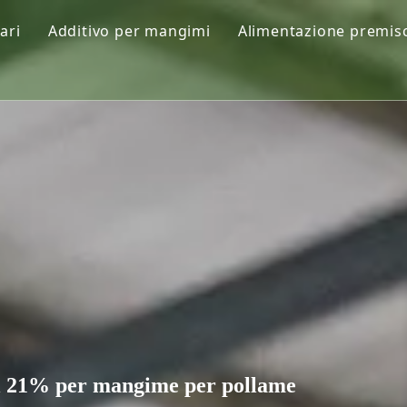
ari
Additivo per mangimi
Alimentazione premis
izionali
Fosfato
Premiscela per man
Vitamina
Soluzioni con formu
Amminoacido
Produttore di mangi
dità
Oligoelemento
Additivi funzionali
Pigmenti
al 21% per mangime per pollame